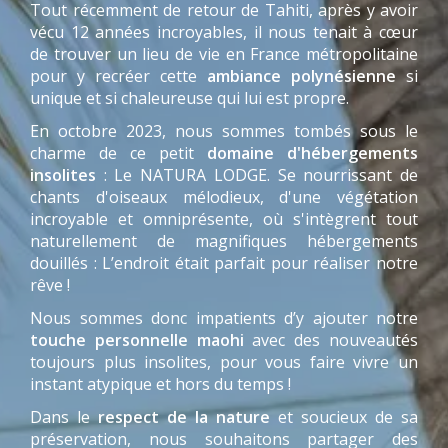
Tout récemment de retour de Tahiti, après y avoir
vécu 12 années incroyables, il nous tenait à cœur
de trouver un lieu de vie en France métropolitaine
pour y recréer cette
ambiance polynésienne
si
unique et si chaleureuse qui lui est propre.
En octobre 2023, nous sommes tombés sous le
charme de ce petit
domaine d'hébergements
insolites
: Le NATURA LODGE. Se nourrissant de
chants d'oiseaux mélodieux, d'une végétation
incroyable et omniprésente, où s'intègrent tout
naturellement de magnifiques hébergements
douillés : L’endroit était parfait pour réaliser notre
rêve !
Nous sommes donc impatients d’y ajouter notre
touche personnelle maohi
avec des nouveautés
toujours plus insolites, pour vous faire vivre un
instant atypique et hors du temps !
Dans le
respect de la nature
et soucieux de sa
préservation, nous souhaitons partager des