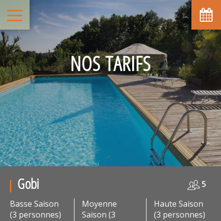
NOS TARIFS
Gobi
5
Basse Saison
Moyenne
Haute Saison
(3 personnes)
Saison (3
(3 personnes)