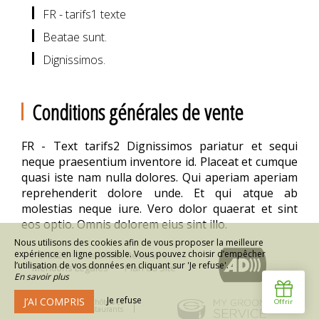
FR - tarifs1 texte
Beatae sunt.
Dignissimos.
Conditions générales de vente
FR - Text tarifs2 Dignissimos pariatur et sequi
neque praesentium inventore id. Placeat et cumque
quasi iste nam nulla dolores. Qui aperiam aperiam
reprehenderit dolore unde. Et qui atque ab
molestias neque iure. Vero dolor quaerat et sint
eos optio. Omnis dolorem eius sint illo.
Nous utilisons des cookies afin de vous proposer la meilleure
expérience en ligne possible. Vous pouvez choisir d’empêcher
© 2026 - Tous Droits Réservés
l’utilisation de vos données en cliquant sur 'Je refuse'.
Mentions Légales
Plan du Site
En savoir plus
Je refuse
J’AI COMPRIS
Sites internet pour hôtels et
restaurants