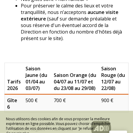
Pour préserver le calme des lieux et votre
tranquillité, nous n’acceptons
aucune visite
extérieure
(sauf sur demande préalable et
sous réserve d'un éventuel accord de la
Direction en fonction du nombre d'hôtes déjà
présent sur le site).
Saison
Saison
Jaune (du
Saison Orange (du
Rouge (du
Tarifs
01/04 au
04/07 au 11/07 et
12/07 au
2026
03/07)
du 23/08 au 29/08)
22/08)
Gîte
500 €
700 €
900 €
6
Nous utilisons des cookies afin de vous proposer la meilleure
expérience en ligne possible. Vous pouvez choisir d’empêcher
© 2026 - Tous Droits Réservés
l’utilisation de vos données en cliquant sur 'Je refuse'.
Mentions Légales
Plan du Site